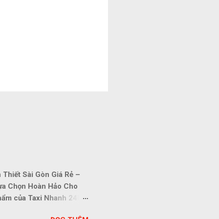
Thiết Sài Gòn Giá Rẻ –
Lựa Chọn Hoàn Hảo Cho
phẩm của Taxi Nhanh 24H
ệm nhất. Với đội ngũ lái xe