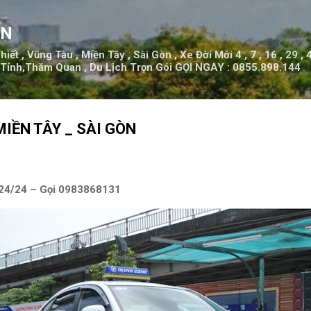
Chuyển đến nội dung chính
ẾN
ết , Vũng Tàu , Miền Tây , Sài Gòn , Xe Đời Mới 4 , 7 , 16 , 29 ,
 Tỉnh,Thăm Quan , Du Lịch Trọn Gói GỌI NGAY : 0855.898.144
MIỀN TÂY _ SÀI GÒN
 24/24 – Gọi 0983868131