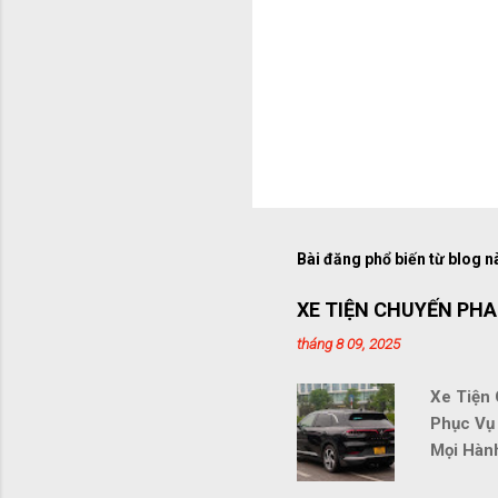
Bài đăng phổ biến từ blog n
XE TIỆN CHUYẾN PHA
tháng 8 09, 2025
Xe Tiện
Phục Vụ
Mọi Hành
tự hào m