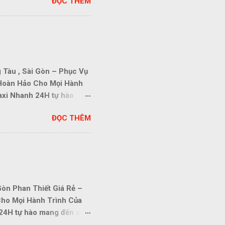
ĐỌC THÊM
4. Xe Tiện Chuyến Phan
tôi cung cấp dịch vụ với
Tuyệt Đối: Đảm bảo an toàn
ác quy định giao thông.
 sẽ có mặt tại điểm đón
ĩ An , Bình Dương Taxi
Tàu , Sài Gòn – Phục Vụ
 Hoàn Hảo Cho Mọi Hành
axi Nhanh 24H tự hào
. Với đội ngũ lái xe
ĐỌC THÊM
4. Xe Tiện Chuyến Vũng
Cạnh Tranh: Chúng tôi
phí tối đa. An Toàn Tuyệt
hiệm, luôn tuân thủ các
0855898144 chúng tôi sẽ
Tiện Chuyến tại TP Dĩ An ,
òn Phan Thiết Giá Rẻ –
ho Mọi Hành Trình Của
 24H tự hào mang đến cho
lái xe chuyên nghiệp và