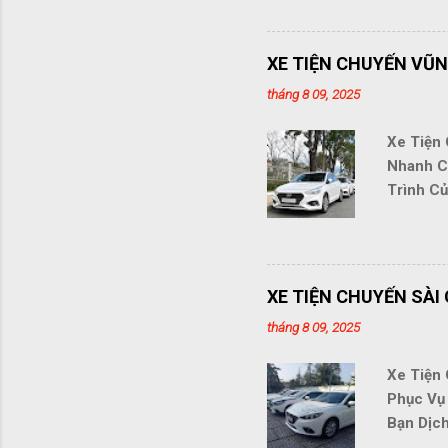
chuyên n
Thiết Sà
mức giá 
XE TIỆN CHUYẾN VŨN
cho mọi 
tháng 8 09, 2025
Nhanh Ch
trong vò
Xe Tiện
Đường Dà
Nhanh C
Trình Củ
mang đến
chuyên n
Tàu Sài 
cung cấp
XE TIỆN CHUYẾN SÀI
Đối: Đảm
tháng 8 09, 2025
quy định
có mặt t
Xe Tiện
Bình Dươ
Phục Vụ
Bạn Dịch
bạn trải