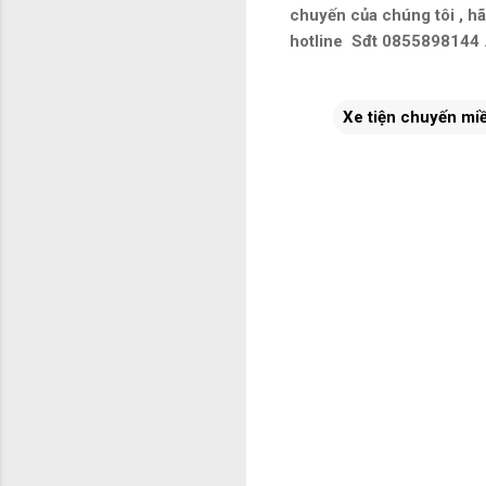
chuyến của chúng tôi , hã
hotline Sđt 0855898144 .
Xe tiện chuyến miề
N
h
ậ
n
x
é
t