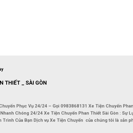
ày
N THIẾT _ SÀI GÒN
 Chuyến Phục Vụ 24/24 – Gọi 0983868131 Xe Tiện Chuyến Phan 
 Nhanh Chóng 24/24 Xe Tiện Chuyến Phan Thiết Sài Gòn : Sự 
 Trình Của Bạn Dịch vụ Xe Tiện Chuyến của chúng tôi là sản 
ang đến cho bạn trải nghiệm di chuyển an toàn, tiện lợi và tiết ki