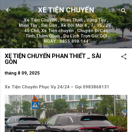
Chuyển đến nội dung chính
XE TIỆN CHUYẾN
Xe Tiện Chuyến , Phan Thiết , Vũng Tàu ,
Miền Tây , Sài Gòn , Xe Đời Mới 4 , 7 , 16 , 29 ,
45 Chỗ, Xe Tiện chuyến , Chuyên Đi Các
Tỉnh,Thăm Quan , Du Lịch Trọn Gói GỌI
NGAY : 0855.898.144
XE TIỆN CHUYẾN PHAN THIẾT _ SÀI
GÒN
tháng 8 09, 2025
Xe Tiện Chuyến Phục Vụ 24/24 – Gọi 0983868131