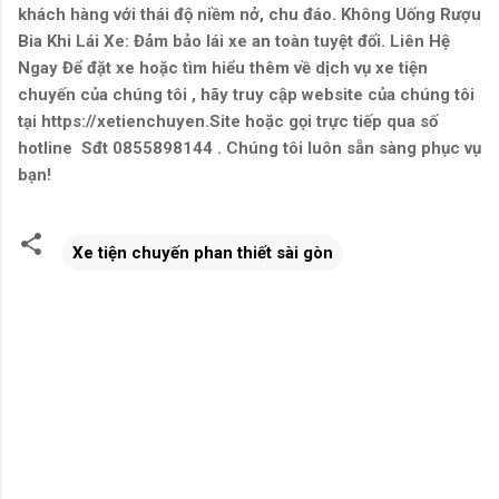
khách hàng với thái độ niềm nở, chu đáo. Không Uống Rượu
Bia Khi Lái Xe: Đảm bảo lái xe an toàn tuyệt đối. Liên Hệ
Ngay Để đặt xe hoặc tìm hiểu thêm về dịch vụ xe tiện
chuyến của chúng tôi , hãy truy cập website của chúng tôi
tại https://xetienchuyen.Site hoặc gọi trực tiếp qua số
hotline Sđt 0855898144 . Chúng tôi luôn sẵn sàng phục vụ
bạn!
Xe tiện chuyến phan thiết sài gòn
N
h
ậ
n
x
é
t